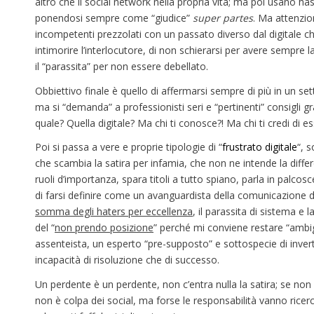
altro che il social network nella propria vita; ma poi usano has
ponendosi sempre come “giudice”
super partes
. Ma attenzi
incompetenti prezzolati con un passato diverso dal digitale c
intimorire l’interlocutore, di non schierarsi per avere sempre 
il “parassita” per non essere debellato.
Obbiettivo finale è quello di affermarsi sempre di più in un 
ma si “demanda” a professionisti seri e “pertinenti” consigli gr
quale? Quella digitale? Ma chi ti conosce?! Ma chi ti credi di es
Poi si passa a vere e proprie tipologie di “
frustrato digitale
“, 
che scambia la satira per infamia, che non ne intende la diffe
ruoli d’importanza, spara titoli a tutto spiano, parla in palcosc
di farsi definire come un avanguardista della comunicazione digi
somma degli haters per eccellenza
, il parassita di sistema e
del “
non prendo posizione
” perché mi conviene restare “ambi
assenteista, un esperto “pre-supposto” e sottospecie di inver
incapacità di risoluzione che di successo.
Un perdente è un perdente, non c’entra nulla la satira; se n
non è colpa dei social, ma forse le responsabilità vanno ricerca