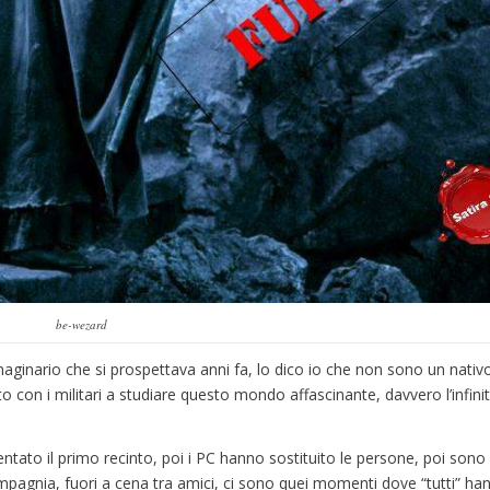
be-wezard
inario che si prospettava anni fa, lo dico io che non sono un nativo
to con i militari a studiare questo mondo affascinante, davvero l’infin
tato il primo recinto, poi i PC hanno sostituito le persone, poi sono ar
mpagnia, fuori a cena tra amici, ci sono quei momenti dove “tutti” hann