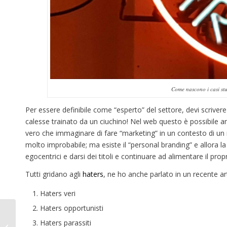
Come nascono i casi stu
Per essere definibile come “esperto” del settore, devi scrivere
calesse trainato da un ciuchino! Nel web questo è possibile a
vero che immaginare di fare “marketing” in un contesto di un 
molto improbabile; ma esiste il “personal branding” e allora la
egocentrici e darsi dei titoli e continuare ad alimentare il pr
Tutti gridano agli
haters
, ne ho anche parlato in un recente a
Haters veri
Haters opportunisti
Morale ed etica, ti rubo
Haters parassiti
il cliente promettendo