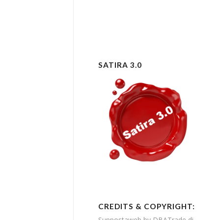
SATIRA 3.0
CREDITS & COPYRIGHT:
Suppostaweb by DBATrade di