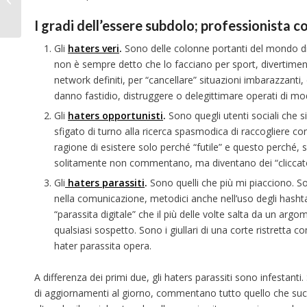
miracoli!
I gradi dell’essere subdolo; professionista c
Gli
haters veri
.
Sono delle colonne portanti del mondo digi
non è sempre detto che lo facciano per sport, divertimen
network definiti, per “cancellare” situazioni imbarazzanti
danno fastidio, distruggere o delegittimare operati di mod
Gli
haters opportunisti
.
Sono quegli utenti sociali che si
sfigato di turno alla ricerca spasmodica di raccogliere co
ragione di esistere solo perché “futile” e questo perché, se 
solitamente non commentano, ma diventano dei “cliccatori
Gli
haters parassiti
.
Sono quelli che più mi piacciono. So
nella comunicazione, metodici anche nell’uso degli hashtag
“parassita digitale” che il più delle volte salta da un arg
qualsiasi sospetto. Sono i giullari di una corte ristretta
hater parassita opera.
A differenza dei primi due, gli haters parassiti sono infestanti
di aggiornamenti al giorno, commentano tutto quello che suc