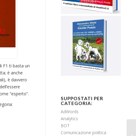
i F1 ti basta un
tta; è anche
li), è davvero
dell’essere
 come “esperto”.
SUPPOSTATI PER
CATEGORIA:
egoria:
AdWords
Analytics
BOT
Comunicazione politica