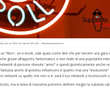
dio per un libro di esperti del web… #satiratrepuntozero
 un “libro”, un e-book, vale quasi come dire che per vincere una gara d
nche grazie all’apporto fantomatico e non reale di una popolarità indo
network di persone ritenute “amici” e quindi (ipoteticamente anche rea
 fantasia anche di ipotetici influencers è quanto mai una “evoluzione” 
oprio network su quello che non si è; sarà il tuo network a riconoscerti
rticolo, ma in linea di massima potremo definire meglio la subdola cat