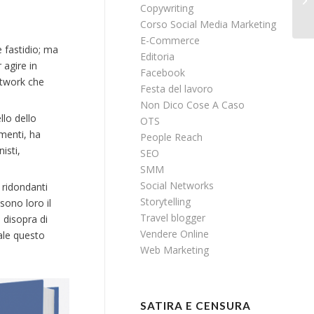
Copywriting
Corso Social Media Marketing
E-Commerce
 fastidio; ma
Editoria
 agire in
Facebook
network che
Festa del lavoro
Non Dico Cose A Caso
llo dello
OTS
ementi, ha
People Reach
isti,
SEO
SMM
Social Networks
 ridondanti
Storytelling
sono loro il
Travel blogger
 disopra di
Vendere Online
uale questo
Web Marketing
SATIRA E CENSURA