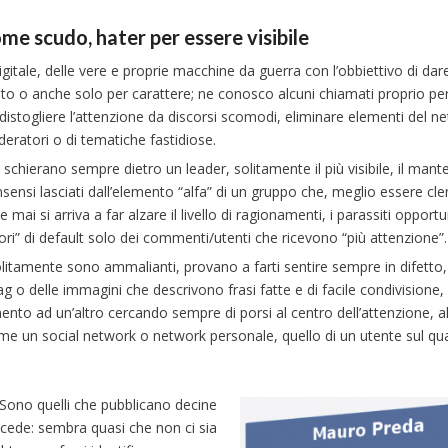
ome scudo, hater per essere visibile
tale, delle vere e proprie macchine da guerra con l’obbiettivo di dare
to o anche solo per carattere; ne conosco alcuni chiamati proprio per
, distogliere l’attenzione da discorsi scomodi, eliminare elementi del 
eratori o di tematiche fastidiose.
 schierano sempre dietro un leader, solitamente il più visibile, il mante
nsensi lasciati dall’elemento “alfa” di un gruppo che, meglio essere cl
mai si arriva a far alzare il livello di ragionamenti, i parassiti opportun
” di default solo dei commenti/utenti che ricevono “più attenzione”.
litamente sono ammalianti, provano a farti sentire sempre in difetto,
 o delle immagini che descrivono frasi fatte e di facile condivisione, 
omento ad un’altro cercando sempre di porsi al centro dell’attenzione, al
 come un social network o network personale, quello di un utente sul q
. Sono quelli che pubblicano decine
cede: sembra quasi che non ci sia