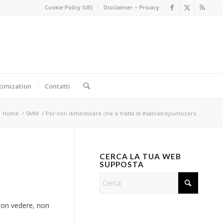
Cookie Policy (UE)
Disclaimer – Privacy
timization
Contatti
Home
/
SMM
/
Per non dimenticare che si tratta di ‪#‎satiratrepuntozero
CERCA LA TUA WEB
SUPPOSTA
 non vedere, non