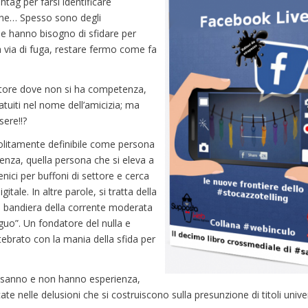
htag per farsi identificare
one… Spesso sono degli
he hanno bisogno di sfidare per
la via di fuga, restare fermo come fa
settore dove non si ha competenza,
atuiti nel nome dell’amicizia; ma
sere!!?
solitamente definibile come persona
renza, quella persona che si eleva a
enici per buffoni di settore e cerca
tale. In altre parole, si tratta della
 la bandiera della corrente moderata
guo”. Un fondatore del nulla e
tebrato con la mania della sfida per
on sanno e non hanno esperienza,
te nelle delusioni che si costruiscono sulla presunzione di titoli unive