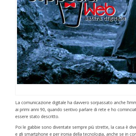
La comunicazione digitale ha davvero sorpassato anche l’immag
ai primi anni 90, quando sentivo parlare di rete e ho comincia
essere stato descritto.
Poi le gabbie sono diventate sempre più strette, la casa è diven
e gli smartphone e per ironia della tecnologia, anche se in co