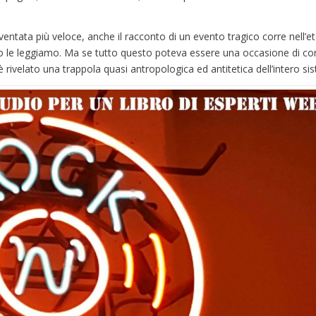
ntata più veloce, anche il racconto di un evento tragico corre nell’et
 le leggiamo. Ma se tutto questo poteva essere una occasione di con
 rivelato una trappola quasi antropologica ed antitetica dell’intero si