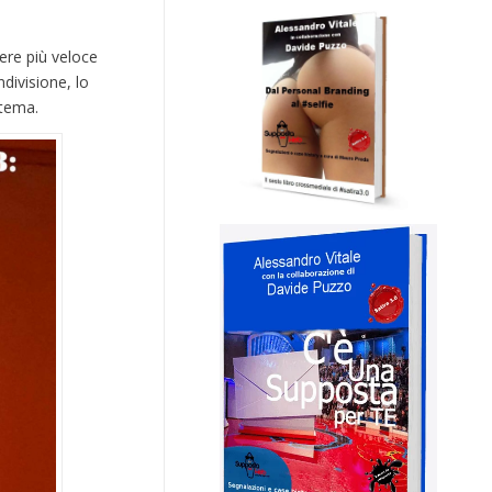
ere più veloce
divisione, lo
stema.