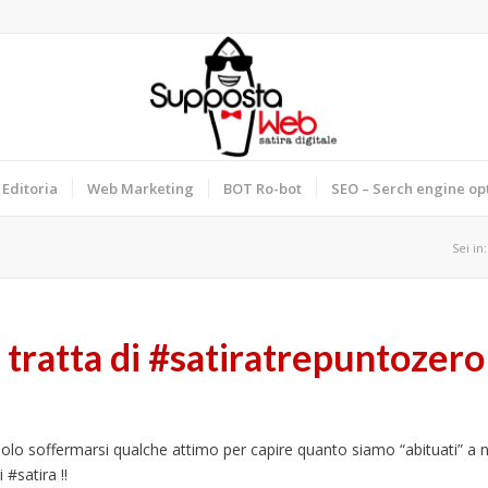
Editoria
Web Marketing
BOT Ro-bot
SEO – Serch engine op
Sei in:
tratta di ‪#‎satiratrepuntozero
 solo soffermarsi qualche attimo per capire quanto siamo “abituati” a
 #satira !!