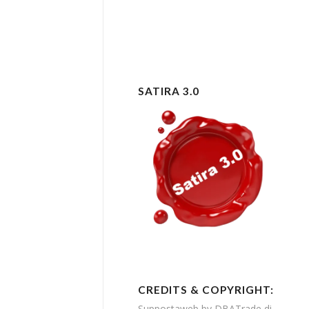
SATIRA 3.0
CREDITS & COPYRIGHT:
Suppostaweb by DBATrade di