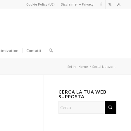
Cookie Policy (UE)
Disclaimer – Privacy
timization
Contatti
Sei in:
Home
/
Social Network
CERCA LA TUA WEB
SUPPOSTA