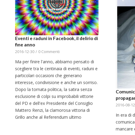
Eventi e raduni in Facebook, il delirio di
fine anno
2016-12-30
/
0 Commenti
Ma per finire l'anno, abbiamo pensato di
scegliere tra le centinaia di eventi, raduni e
particolari occasioni che generano
interesse, condivisione e anche un sorriso.
Dopo la tornata politica, la satira senza
Comunica
esclusione di colpi su improbabili vittorie
propaga
del PD e dell'ex Presidente del Consiglio
2016-08-12
Mattero Renzi, la clamorosa vittoria di
In era di 
Grillo anche al Referendum ultimo
comunicaz
mancare 