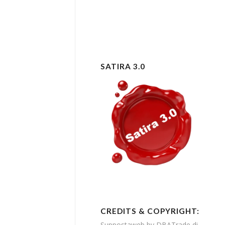
SATIRA 3.0
CREDITS & COPYRIGHT:
Suppostaweb by DBATrade di