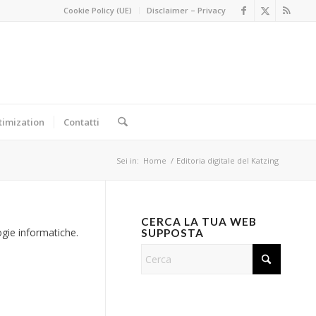
Cookie Policy (UE)
Disclaimer – Privacy
timization
Contatti
Sei in:
Home
/
Editoria digitale del Katzing
CERCA LA TUA WEB
ogie informatiche.
SUPPOSTA