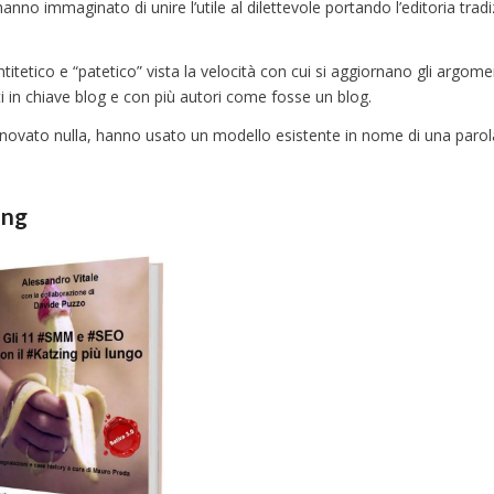
nno immaginato di unire l’utile al dilettevole portando l’editoria trad
titetico e “patetico” vista la velocità con cui si aggiornano gli argomen
ti in chiave blog e con più autori come fosse un blog.
 innovato nulla, hanno usato un modello esistente in nome di una paro
ing