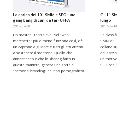
La carica dei 101 SMM e SEO; una
Gli 11 S
gang bang di cani da tarFUFFA
lungo
2017-07-19
2017-07-14
Un master... tanti slave. Nel "web
La classifi
marchette" più o meno funziona così, c'è
SMM e SEO
un caprone a guidare e tutti gli atri attenti
collana s
a sostenere il montone. Quello che
del Katzin
dimenticano è che lo sharing fatto in
un motiv
questa maniera, genera una sorta di
SEO con il
"personal branding" del tipo pornografico!