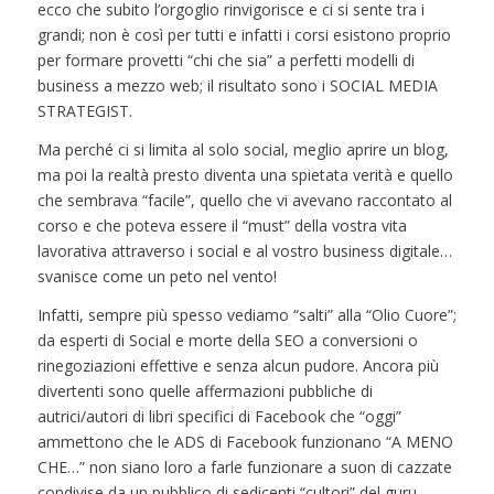
ecco che subito l’orgoglio rinvigorisce e ci si sente tra i
grandi; non è così per tutti e infatti i corsi esistono proprio
per formare provetti “chi che sia” a perfetti modelli di
business a mezzo web; il risultato sono i SOCIAL MEDIA
STRATEGIST.
Ma perché ci si limita al solo social, meglio aprire un blog,
ma poi la realtà presto diventa una spietata verità e quello
che sembrava “facile”, quello che vi avevano raccontato al
corso e che poteva essere il “must” della vostra vita
lavorativa attraverso i social e al vostro business digitale…
svanisce come un peto nel vento!
Infatti, sempre più spesso vediamo “salti” alla “Olio Cuore”;
da esperti di Social e morte della SEO a conversioni o
rinegoziazioni effettive e senza alcun pudore. Ancora più
divertenti sono quelle affermazioni pubbliche di
autrici/autori di libri specifici di Facebook che “oggi”
ammettono che le ADS di Facebook funzionano “A MENO
CHE…” non siano loro a farle funzionare a suon di cazzate
condivise da un pubblico di sedicenti “cultori” del guru