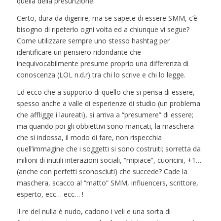
quella della presunzione.
Certo, dura da digerire, ma se sapete di essere SMM, c’è
bisogno di ripeterlo ogni volta ed a chiunque vi segue?
Come utilizzare sempre uno stesso hashtag per
identificare un pensiero ridondante che
inequivocabilmente presume proprio una differenza di
conoscenza (LOL n.d.r) tra chi lo scrive e chi lo legge.
Ed ecco che a supporto di quello che si pensa di essere,
spesso anche a valle di esperienze di studio (un problema
che affligge i laureati), si arriva a “presumere” di essere;
ma quando poi gli obbiettivi sono mancati, la maschera
che si indossa, il modo di fare, non rispecchia
quell’immagine che i soggetti si sono costruiti; sorretta da
milioni di inutili interazioni sociali, “mipiace”, cuoricini, +1…
(anche con perfetti sconosciuti) che succede? Cade la
maschera, scacco al “matto” SMM, influencers, scrittore,
esperto, ecc… ecc… !
Il re del nulla è nudo, cadono i veli e una sorta di