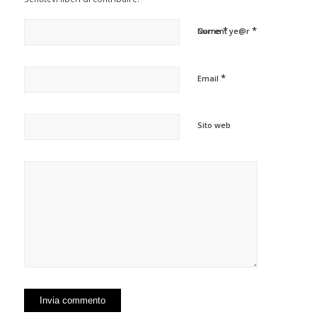
*
*
Nome
Current ye@r
*
Email
Sito web