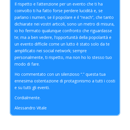
Il rispetto e l’attenzione per un evento che ti ha
coinvolto ti ha fatto forse perdere lucidità e, se
parlano i numeri, se il popolare e il “reach”, che tanto
dichiarate nei vostri articoli, sono un metro di misura,
io ho fermato qualunque confronto che riguardasse
te; ma a ben vedere, l’opportunità della popolarità e
un evento difficile come un lutto è stato solo da te
amplificato nei social network; sempre
personalmente, ti rispetto, ma non ho lo stesso tuo
modo di fare.
Ho commentato con un silenzioso “.” questa tua
ennesima ostentazione di protagonismo a tutti i costi
e su tutti gli eventi.
Cordialmente.
Alessandro Vitale