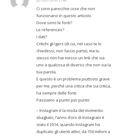
2015-07-29 in 17:43
dice:
Ci sono parecchie cose che non
funzionano in questo articolo.
Dove sono le fonti?
Le references?
I dati?
Critichi gli Igers (di cui, nel caso te lo
chiedessi, non faccio parte), ma tu
stesso non hai messo un link che sia
uno a qualcosa di diverso che non sia la
tua parola.
E questo è un problema piuttosto grave
per me, perché una critica che sia critica,
ha sempre delle fonti.
Passiamo a punto per punto:
– Instagram è la moda del momento:
sbagliato, l’anno d’oro di Instagram è
stato il 2014, quando Instagram ha
duplicato gli utenti attivi, da 150 milioni a