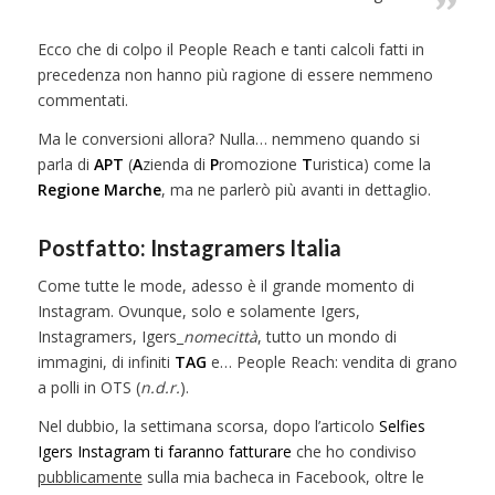
Ecco che di colpo il People Reach e tanti calcoli fatti in
precedenza non hanno più ragione di essere nemmeno
commentati.
Ma le conversioni allora? Nulla… nemmeno quando si
parla di
APT
(
A
zienda di
P
romozione
T
uristica) come la
Regione Marche
, ma ne parlerò più avanti in dettaglio.
Postfatto: Instagramers Italia
Come tutte le mode, adesso è il grande momento di
Instagram. Ovunque, solo e solamente Igers,
Instagramers, Igers_
nomecittà
, tutto un mondo di
immagini, di infiniti
TAG
e… People Reach: vendita di grano
a polli in OTS (
n.d.r.
).
Nel dubbio, la settimana scorsa, dopo l’articolo
Selfies
Igers Instagram ti faranno fatturare
che ho condiviso
pubblicamente
sulla mia bacheca in Facebook, oltre le