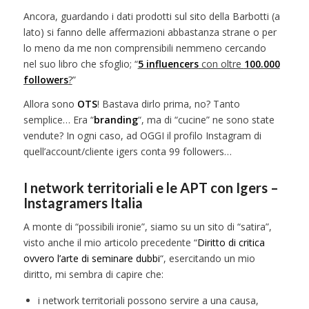
Ancora, guardando i dati prodotti sul sito della Barbotti (a
lato) si fanno delle affermazioni abbastanza strane o per
lo meno da me non comprensibili nemmeno cercando
nel suo libro che sfoglio; “
5 influencers
con oltre
100.000
followers
?
”
Allora sono
OTS
! Bastava dirlo prima, no? Tanto
semplice… Era “
branding
“, ma di “cucine” ne sono state
vendute? In ogni caso, ad OGGI il profilo Instagram di
quell’account/cliente igers conta 99 followers…
I network territoriali e le APT con Igers –
Instagramers Italia
A monte di “possibili ironie”, siamo su un sito di “satira”,
visto anche il mio articolo precedente “
Diritto di critica
ovvero l’arte di seminare dubbi
“, esercitando un mio
diritto, mi sembra di capire che:
i network territoriali possono servire a una causa,