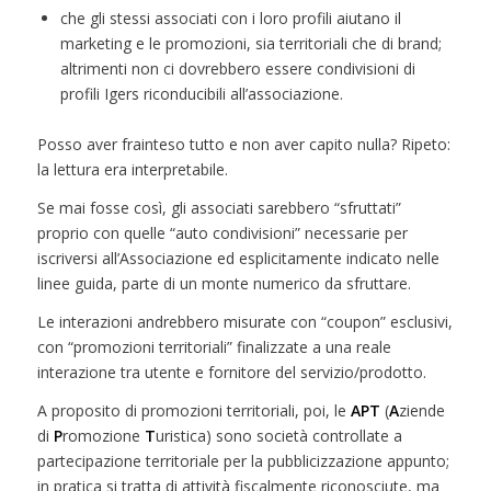
che gli stessi associati con i loro profili aiutano il
marketing e le promozioni, sia territoriali che di brand;
altrimenti non ci dovrebbero essere condivisioni di
profili Igers riconducibili all’associazione.
Posso aver frainteso tutto e non aver capito nulla? Ripeto:
la lettura era interpretabile.
Se mai fosse così, gli associati sarebbero “sfruttati”
proprio con quelle “auto condivisioni” necessarie per
iscriversi all’Associazione ed esplicitamente indicato nelle
linee guida, parte di un monte numerico da sfruttare.
Le interazioni andrebbero misurate con “coupon” esclusivi,
con “promozioni territoriali” finalizzate a una reale
interazione tra utente e fornitore del servizio/prodotto.
A proposito di promozioni territoriali, poi, le
APT
(
A
ziende
di
P
romozione
T
uristica) sono società controllate a
partecipazione territoriale per la pubblicizzazione appunto;
in pratica si tratta di attività fiscalmente riconosciute, ma