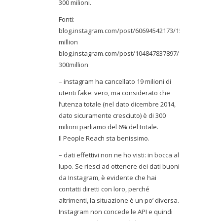
300 milioni.
Fonti:
blog.instagram.com/post/60694542173/150-
million
blog.instagram.com/post/104847837897/141210-
300million
– instagram ha cancellato 19 milioni di
utenti fake: vero, ma considerato che
l’utenza totale (nel dato dicembre 2014,
dato sicuramente cresciuto) è di 300
milioni parliamo del 6% del totale.
Il People Reach sta benissimo.
– dati effettivi non ne ho visti: in bocca al
lupo. Se riesci ad ottenere dei dati buoni
da Instagram, è evidente che hai
contatti diretti con loro, perché
altrimenti, la situazione è un po’ diversa.
Instagram non concede le API e quindi