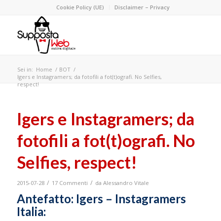
Cookie Policy (UE)
Disclaimer – Privacy
Sei in:
Home
/
BOT
/
Igers e Instagramers; da fotofili a fot(t)ografi. No Selfies,
respect!
Igers e Instagramers; da
fotofili a fot(t)ografi. No
Selfies, respect!
/
/
2015-07-28
17 Commenti
da
Alessandro Vitale
Antefatto: Igers – Instagramers
Italia: