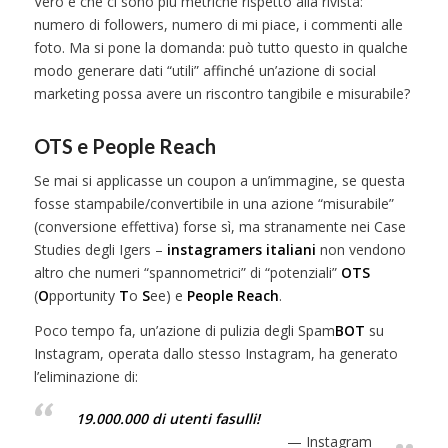
Vero è che ci sono più metriche rispetto alla rivista:
numero di followers, numero di mi piace, i commenti alle
foto. Ma si pone la domanda: può tutto questo in qualche
modo generare dati “utili” affinché un’azione di social
marketing possa avere un riscontro tangibile e misurabile?
OTS e People Reach
Se mai si applicasse un coupon a un’immagine, se questa
fosse stampabile/convertibile in una azione “misurabile”
(conversione effettiva) forse sì, ma stranamente nei Case
Studies degli Igers –
instagramers italiani
non vendono
altro che numeri “spannometrici” di “potenziali”
OTS
(
O
pportunity
T
o
S
ee) e
People Reach
.
Poco tempo fa, un’azione di pulizia degli Spam
BOT
su
Instagram, operata dallo stesso Instagram, ha generato
l’eliminazione di:
19.000.000 di utenti fasulli!
Instagram