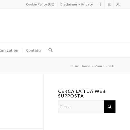
Cookie Policy (UE)
Disclaimer – Privacy
timization
Contatti
Sei in:
Home
/
Mauro Preda
CERCA LA TUA WEB
SUPPOSTA