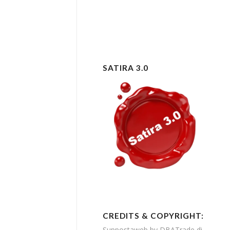
SATIRA 3.0
CREDITS & COPYRIGHT:
Suppostaweb by DBATrade di