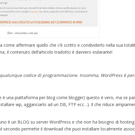
Sito: etourism.com.au
a come affermare quello che c’è scritto e condividerlo nella sua totali
ui, il contenuto dell’articolo tradotto è davvero esilarante!
i qualunque codice di programmazione. Insomma, WordPress è perf
e è una piattaforma per blog come blogger) questo è vero, ma se par
allare wp, agganciarlo ad un DB, FTP ecc…). Il che riduce ampiament
uno è un BLOG su server WordPress e che non ha bisogno di hostin
il secondo permette il download che puoi installare localmente assoc