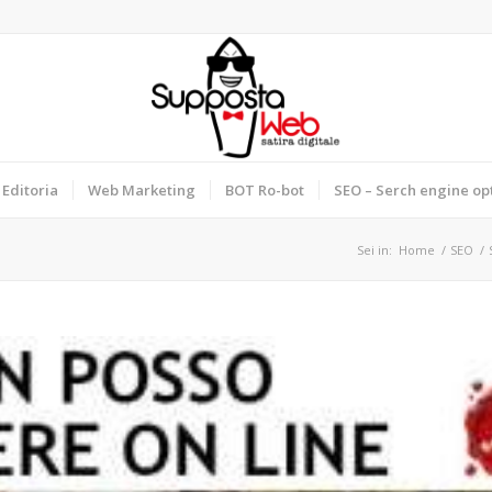
Editoria
Web Marketing
BOT Ro-bot
SEO – Serch engine op
Sei in:
Home
/
SEO
/