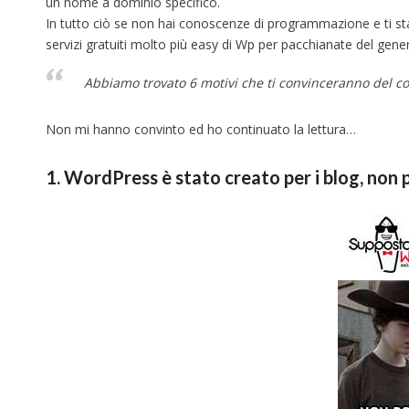
un nome a dominio specifico.
In tutto ciò se non hai conoscenze di programmazione e ti sta
servizi gratuiti molto più easy di Wp per pacchianate del gener
Abbiamo trovato 6 motivi che ti convinceranno del co
Non mi hanno convinto ed ho continuato la lettura…
1. WordPress è stato creato per i blog, non 