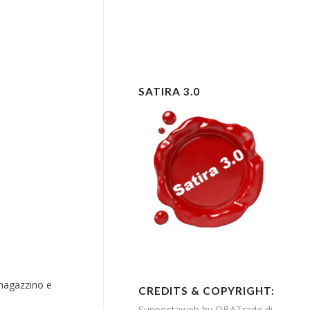
SATIRA 3.0
 magazzino e
CREDITS & COPYRIGHT:
Suppostaweb by DBATrade di